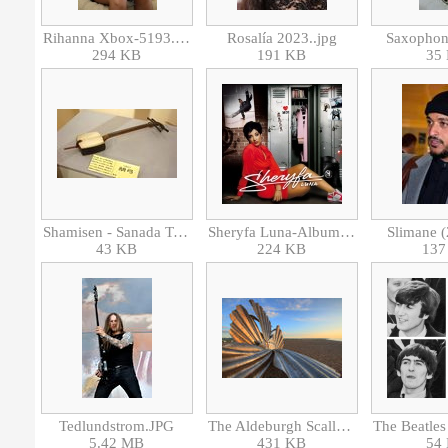
Rihanna Xbox-5193.jpg
Rosalía 2023..jpg
Saxophone
294 KB
191 KB
35
Shamisen - Sanada Treasure Museum - DSC09413.JPG
Sheryfa Luna-Album 2007.jpg
Slimane (
43 KB
224 KB
137
Tedlundstrom.JPG
The Aldeburgh Scallop a Tribute to Benjamin Britten.jpg
5.42 MB
431 KB
54