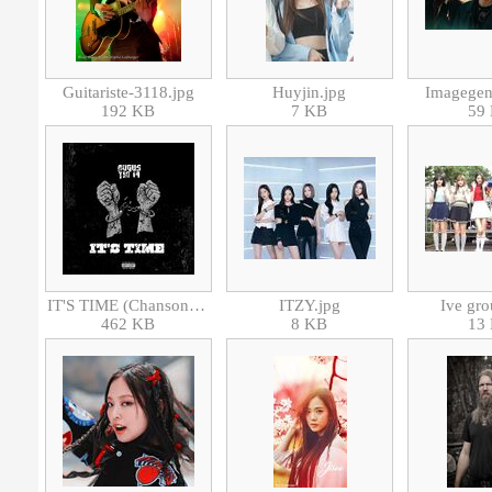
Guitariste-3118.jpg
Huyjin.jpg
Imagegen
192 KB
7 KB
59
IT'S TIME (Chanson).jpg
ITZY.jpg
Ive gro
462 KB
8 KB
13