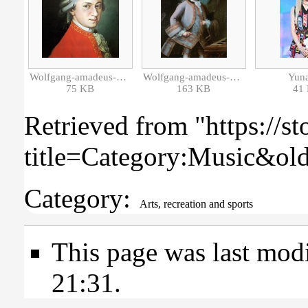
Wolfgang-amadeus-mozart 1.jpg
Wolfgang-amadeus-mozart 2.jpg
Yuna
75 KB
163 KB
41
Retrieved from "
https://s
title=Category:Music&ol
Category
:
Arts, recreation and sports
This page was last mod
21:31.