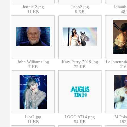
Jennie 2.jpg
Jisoo2.jpg
Johanh
11 KB
9 KB
48
John Williams.jpg
Katy Perry-7019.jpg
7 KB
72 KB
216
Lisa2.jpg
LOGO AT14.png
M Poko
11 KB
54 KB
152