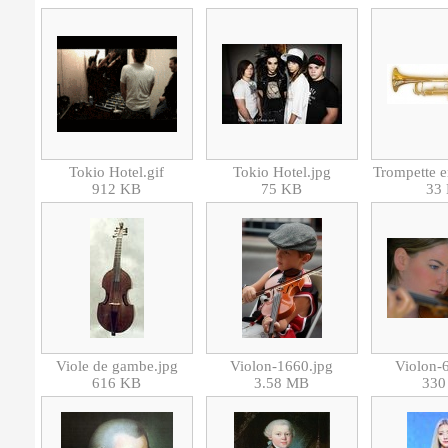
Tokio Hotel.gif
Tokio Hotel.jpg
912 KB
75 KB
33
Viole de gambe.jpg
Violon-1660.jpg
Violon-
616 KB
3.58 MB
330