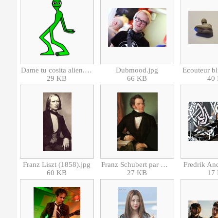
Dame tu cosita alien.png
Dubmood.jpg
Ecouteur bl
29 KB
66 KB
40
Franz Liszt (1858).jpg
Franz Schubert par Wilhelm August Rieder-1875.jpg
Fredrik An
60 KB
27 KB
17