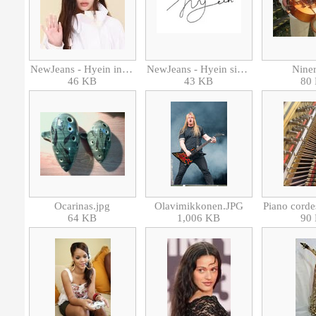
NewJeans - Hyein in 2024.jpg
NewJeans - Hyein signature.png
Niner
46 KB
43 KB
80
Ocarinas.jpg
Olavimikkonen.JPG
64 KB
1,006 KB
90