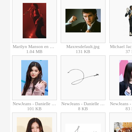
Marilyn Manson en 2007-9619.jpg
Maxresdefault.jpg
1.04 MB
131 KB
37
NewJeans - Danielle in 2023.jpg
NewJeans - Danielle signature.png
101 KB
8 KB
83