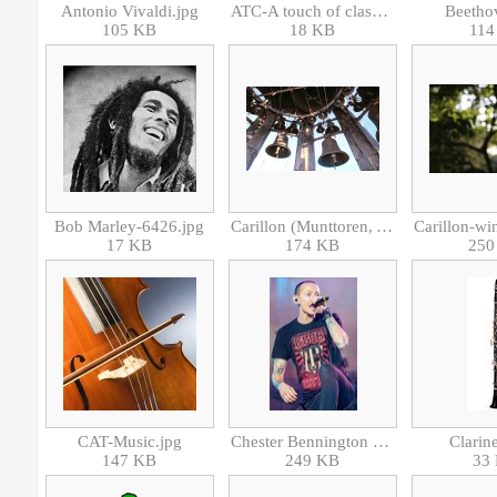
Antonio Vivaldi.jpg
ATC-A touch of class.jpg
Beetho
105 KB
18 KB
114
Bob Marley-6426.jpg
Carillon (Munttoren, Amsterdam).jpg
17 KB
174 KB
250
CAT-Music.jpg
Chester Bennington - Linkin Park.jpg
Clarine
147 KB
249 KB
33