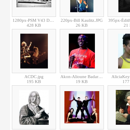
1280px-PSM V43 D018 Singing girls playing on the koto and samisen.jpg
220px-Bill Kaulitz.JPG
428 KB
26 KB
21
ACDC.jpg
Akon-Alioune Badara Thiam-Chanteur.jpg
AliciaKey
195 KB
19 KB
177