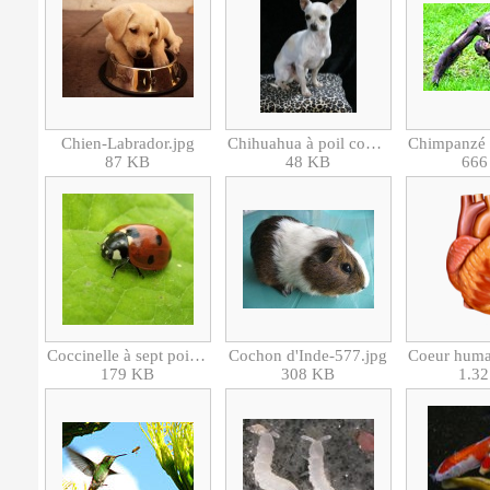
Chien-Labrador.jpg
Chihuahua à poil court.jpg
87 KB
48 KB
666
Coccinelle à sept points-Coccinella septempunctata-2397.jpg
Cochon d'Inde-577.jpg
179 KB
308 KB
1.3