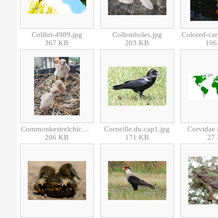
Colibri-4989.jpg
Collemboles.jpg
367 KB
203 KB
106
Commonkestrelchicks2020.jpg
Corneille.du.cap1.jpg
Corvidae 
206 KB
171 KB
27