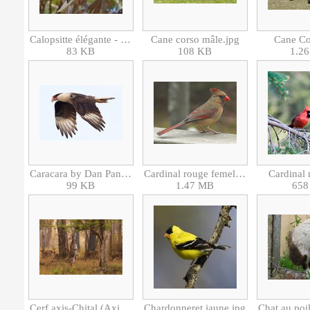
Calopsitte élégante - Cockatiel (Nymphicus hollandicus).jpg
Cane corso mâle.jpg
Cane Co
83 KB
108 KB
1.2
Caracara by Dan Pancamo.jpg
Cardinal rouge femelle.jpg
Cardinal 
99 KB
1.47 MB
658
Cerf axis-Chital (Axis axis).jpg
Chardonneret jaune.jpg
Chat au poil