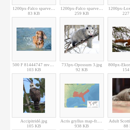
1200px-Falco sparverius -Canadian Raptor Conservancy, Canada -flying-8a.jpg
1200px-Falco sparverius range map.svg.png
83 KB
259 KB
227
500 F 81444747 mvGkHnVoirqs73qG1UDecfhm730eZNhC.jpg
733px-Opossum 3.jpg
103 KB
92 KB
154
Accipitridé.jpg
Acris gryllus map-fr.svg.png
Adult Scott
105 KB
938 KB
88