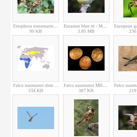
Eriophora transmarina-Araignée.jpg
Eurasian blue tit - Mésange bleue (Cyanistes caeruleus).jpg
99 KB
3.85 MB
236
Falco naumanni distribution.png
Falco naumanni MHNT.ZOO.2010.11.104.2.jpg
334 KB
387 KB
219