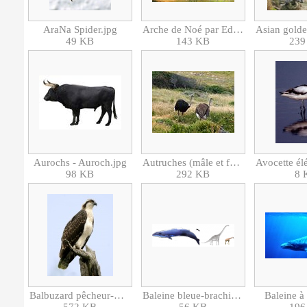
AraNa Spider.jpg
Arche de Noé par Edward Hicks.jpg
49 KB
143 KB
239
Aurochs - Auroch.jpg
Autruches (mâle et femelle).jpg
98 KB
292 KB
8 
Balbuzard pêcheur-Rapace-8364.jpg
Baleine bleue-brachiosaure-girafe-homme.png
Baleine à