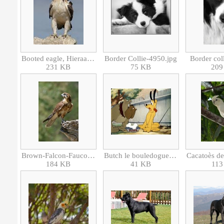
Booted eagle, Hieraaetus pennatus, at Kgalagadi 001 (32334023978).jpg
Border Collie-4950.jpg
Border col
231 KB
75 KB
209
Brown-Falcon-Faucon bérigora (Falco berigora).jpg
Butch le bouledogue et Pluto (Disney).jpg
184 KB
41 KB
113