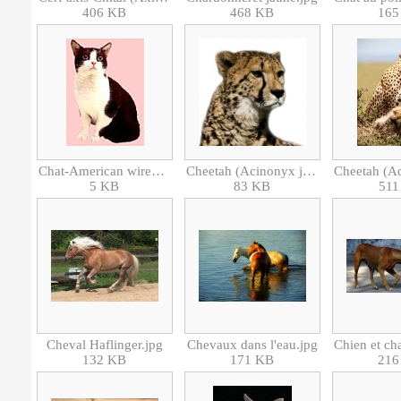
406 KB
468 KB
165
Chat-American wirehair.jpg
Cheetah (Acinonyx jubatus)-isolated.jpg
5 KB
83 KB
511
Cheval Haflinger.jpg
Chevaux dans l'eau.jpg
132 KB
171 KB
216