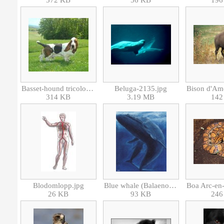
572 KB
56 KB
196
Basset-hound tricolore.jpg
Beluga-2135.jpg
314 KB
3.19 MB
142
Blodomlopp.jpg
Blue whale (Balaenoptera musculus)-blåval-baleine bleue.jpg
26 KB
93 KB
246