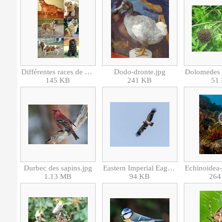
Différentes races de chiens - Various dog breeds.jpg
Dodo-dronte.jpg
145 KB
241 KB
51
Durbec des sapins.jpg
Eastern Imperial Eagle (29573054687).jpg
1.13 MB
94 KB
264