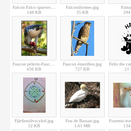
Falcon Falco sparverius cinnamominus hunting.jpg
Falconiformes.jpg
Falna
148 KB
35 KB
294
Faucon pèlerin-Faucon pelerin-3392.jpg
Faucon émerillon.jpg
656 KB
727 KB
21
Fjärilenslivscykel.jpg
Fou de Bassan.jpg
52 KB
1.61 MB
134