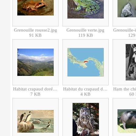
Grenouille rousse2.jpg
Grenouille verte.jpg
91 KB
119 KB
129
Habitat crapaud doré.jpeg
Habitat du crapaud doré.jpeg
7 KB
4 KB
60