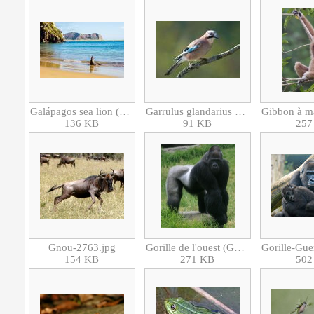
Galápagos sea lion (Zalophus wollebaeki) in Punta Pitt, San Cristóbal Island, Galápagos Islands, Ecuador.jpg
Garrulus glandarius 1 Luc Viatour.jpg
136 KB
91 KB
257
Gnou-2763.jpg
Gorille de l'ouest (Gorilla gorilla).jpg
154 KB
271 KB
502