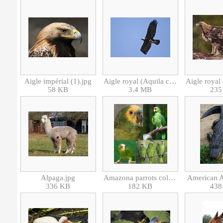
Aigle impérial (1).jpg
Aigle royal (Aquila chrysaetos)-Rapace-9232.jpg
58 KB
3.4 MB
235
Alpaga.jpg
Amazona parrots collage.jpg
American Al
336 KB
182 KB
438