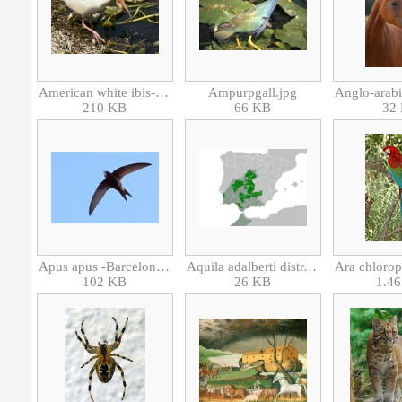
American white ibis-Ibis blanc (Eudocimus albus).jpg
Ampurpgall.jpg
210 KB
66 KB
32
Apus apus -Barcelona, Spain-8 (1).jpg
Aquila adalberti distr.png
102 KB
26 KB
1.4