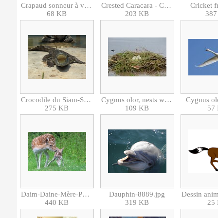
Crapaud sonneur à ventre jaune (Bombina variegata).jpg
Crested Caracara - Caracara cheriway, along CR833, Hendry County, Florida.jpg
Cricket 
68 KB
203 KB
387
Crocodile du Siam-Siamese Crocodile (Crocodylus siamensis).JPG
Cygnus olor, nests with eggs, Höckerschwan mit Nest 2.JPG
Cygnus olo
275 KB
109 KB
57
Daim-Daine-Mère-Petit-Instinct maternel-357.jpg
Dauphin-8889.jpg
440 KB
319 KB
25