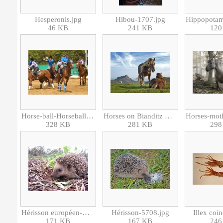
Hesperonis.jpg
Hibou-1707.jpg
46 KB
241 KB
120
Horse-ball-Horseball.jpg
Horses on Bianditz mountain (Navarre, Spain).jpg
328 KB
281 KB
298
Hérisson européen-Herisson europen.jpg
Hérisson-5708.jpg
Illex coin
171 KB
167 KB
246